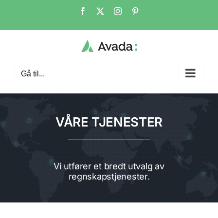
Skip
Facebook
X
Instagram
Pinterest
to
content
Gå til...
VÅRE TJENESTER
Vi utfører et bredt utvalg av
regnskapstjenester.