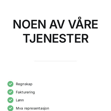
NOEN AV VÅRE
TJENESTER
Regnskap
Fakturering
Lønn
Mva representasjon