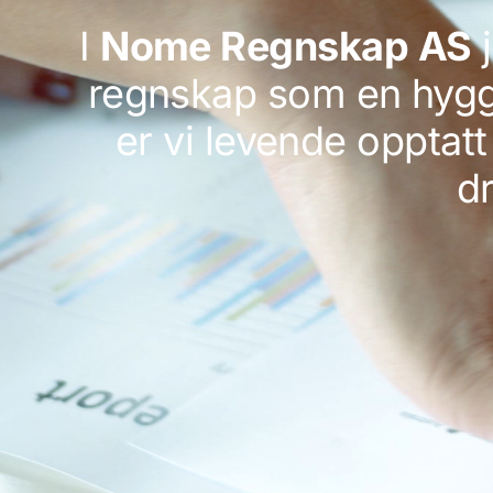
I
Nome Regnskap AS
j
regnskap som en hygge
er vi levende opptatt
dr