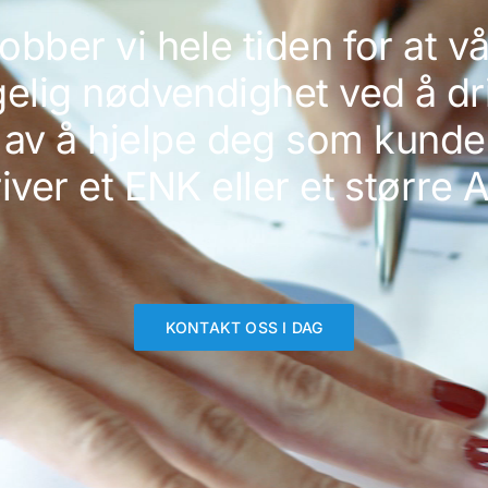
obber vi hele tiden for at 
lig nødvendighet ved å dri
 av å hjelpe deg som kunde 
iver et ENK eller et større 
KONTAKT OSS I DAG