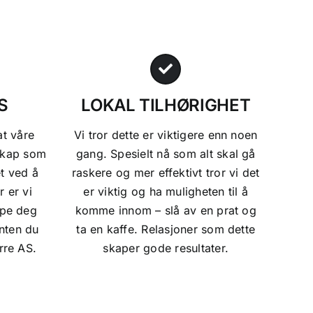
S
LOKAL TILHØRIGHET
at våre
Vi tror dette er viktigere enn noen
skap som
gang. Spesielt nå som alt skal gå
t ved å
raskere og mer effektivt tror vi det
r er vi
er viktig og ha muligheten til å
lpe deg
komme innom – slå av en prat og
Enten du
ta en kaffe. Relasjoner som dette
ørre AS.
skaper gode resultater.