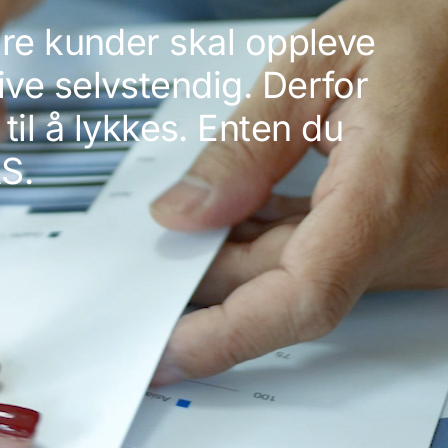
våre kunder skal oppleve
ve selvstendig. Derfor
til å lykkes. Enten du
AS.