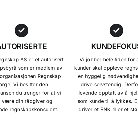
AUTORISERTE
KUNDEFOKU
nskap AS er et autorisert
Vi jobber hele tiden for 
psbyrå som er medlem av
kunder skal oppleve regn
eorganisasjonen Regnskap
en hyggelig nødvendighe
orge. Vi besitter den
drive selvstendig. Derfo
nsen du trenger for at vi
levende opptatt av å hje
l være din rådgiver og
som kunde til å lykkes. 
nde regnskapskonsulent.
driver et ENK eller et st