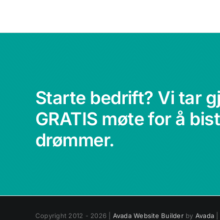
Starte bedrift? Vi tar 
GRATIS møte for å bis
drømmer.
Copyright 2012 - 2026 |
Avada Website Builder
by
Avada
|