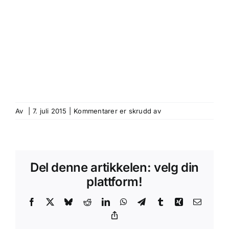
for
Av
|
7. juli 2015
|
Kommentarer er skrudd av
logo_2
Del denne artikkelen: velg din
plattform!
Facebook
X
Bluesky
Reddit
LinkedIn
WhatsApp
Telegram
Tumblr
Xing
E-
post
Copy
Link