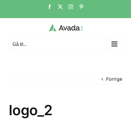
Skip
Facebook
X
Instagram
Pinterest
to
content
Gå til...
Forrige
logo_2