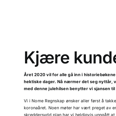
Kjære kund
Året 2020 vil for alle gå inn i historiebøken
hektiske dager. Nå nærmer det seg nyttår,
med denne julehilsen benytter vi sjansen ti
Vi i Nome Regnskap ønsker aller først å takke
koronaåret. Noen møter har vært preget av en
skreddersydd plan har vi heldigvis unngått at