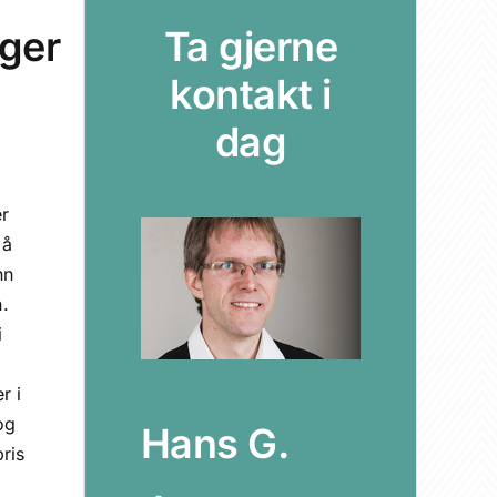
nger
Ta gjerne
kontakt i
dag
er
 å
nn
.
i
r i
og
Hans G.
pris