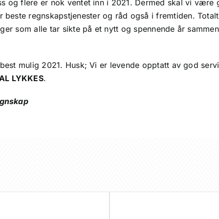
ss og flere er nok ventet inn i 2021. Dermed skal vi være go
beste regnskapstjenester og råd også i fremtiden. Totalt 
linger som alle tar sikte på et nytt og spennende år samm
t best mulig 2021. Husk; Vi er levende opptatt av god servi
AL LYKKES
.
egnskap