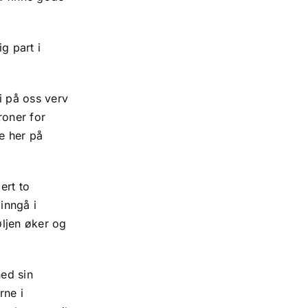
g part i
vi på oss verv
roner for
e her på
ert to
inngå i
ljen øker og
ned sin
rne i