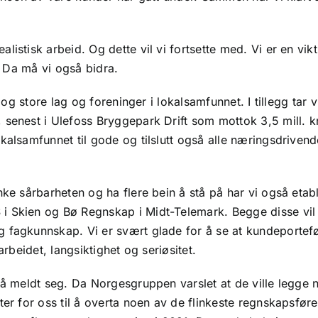
stisk arbeid. Og dette vil vi fortsette med. Vi er en vikti
. Da må vi også bidra.
 og store lag og foreninger i lokalsamfunnet. I tillegg tar 
senest i Ulefoss Bryggepark Drift som mottok 3,5 mill. k
alsamfunnet til gode og tilslutt også alle næringsdrivend
ke sårbarheten og ha flere bein å stå på har vi også etabl
 Skien og Bø Regnskap i Midt-Telemark. Begge disse vil 
 fagkunnskap. Vi er svært glade for å se at kundeportefø
rbeidet, langsiktighet og seriøsitet.
å meldt seg. Da Norgesgruppen varslet at de ville legge 
er for oss til å overta noen av de flinkeste regnskapsføre