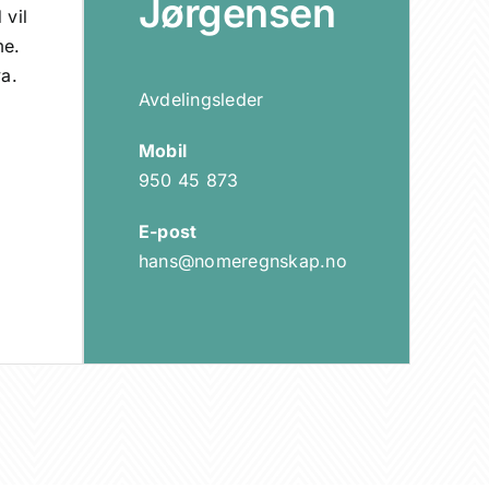
Jørgensen
 vil
me.
va.
Avdelingsleder
Mobil
950 45 873
E-post
hans@nomeregnskap.no