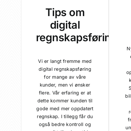
Tips om
digital
regnskapsføring
N
Vi er langt fremme med
digital regnskapsføring
op
for mange av våre
k
kunder, men vi ønsker
S
flere. Vår erfaring er at
bi
dette kommer kunden til
gode med mer oppdatert
r
regnskap. I tillegg får du
f
også bedre kontroll og
un