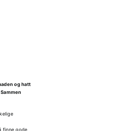
gnaden og hatt
e. Sammen
kelige
å finne gode