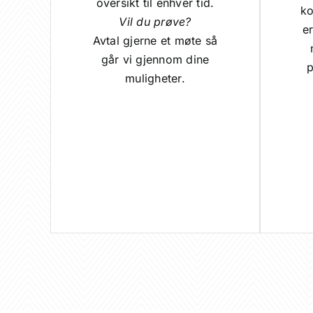
oversikt til enhver tid.
ko
Vil du prøve?
er
Avtal gjerne et møte så
går vi gjennom dine
p
muligheter.