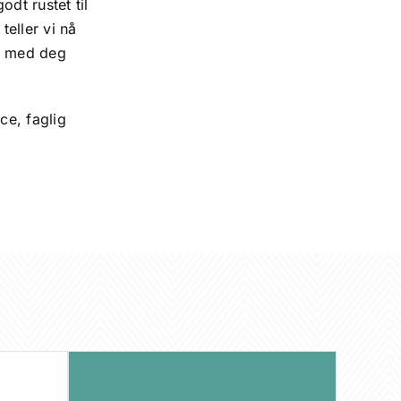
dt rustet til
teller vi nå
en med deg
ce, faglig