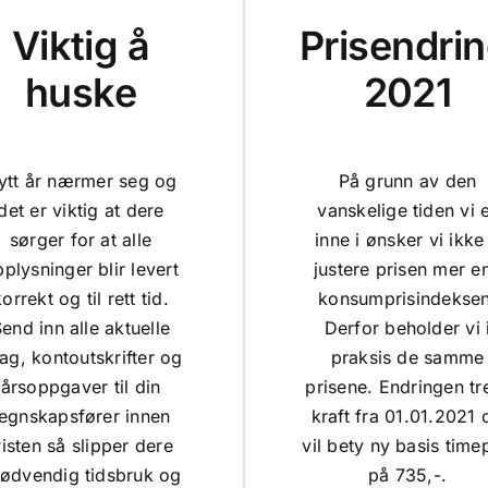
Viktig å
Prisendri
huske
2021
ytt år nærmer seg og
På grunn av den
det er viktig at dere
vanskelige tiden vi 
sørger for at alle
inne i ønsker vi ikke
plysninger blir levert
justere prisen mer e
orrekt og til rett tid.
konsumprisindeksen
end inn alle aktuelle
Derfor beholder vi 
lag, kontoutskrifter og
praksis de samme
årsoppgaver til din
prisene. Endringen tre
egnskapsfører innen
kraft fra 01.01.2021 
risten så slipper dere
vil bety ny basis time
ødvendig tidsbruk og
på 735,-.