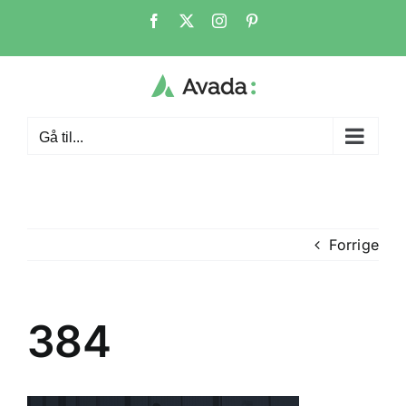
Skip
Facebook
X
Instagram
Pinterest
to
content
Gå til...
Forrige
384