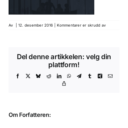
for
Av
|
12. desember 2016
|
Kommentarer er skrudd av
384
Del denne artikkelen: velg din
plattform!
Facebook
X
Bluesky
Reddit
LinkedIn
WhatsApp
Telegram
Tumblr
Xing
E-
post
Copy
Link
Om Forfatteren: